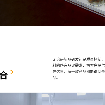
无论是新品研发还是质量控制，
料的感官品评需求，为客户提供
在这里，每一款产品都能得到最
合
品。