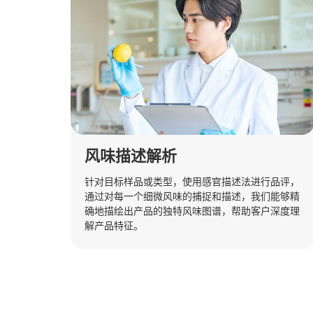
风味描述解析
针对目标样品或类型，使用感官描述法进行品评，
通过对每一个细微风味的捕捉和描述，我们能够精
确地描绘出产品的独特风味图谱，帮助客户深度理
解产品特征。