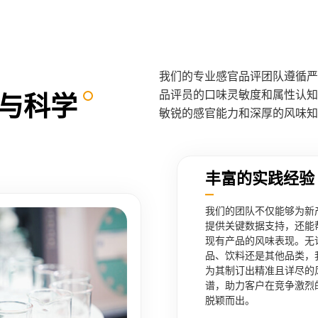
我们的专业感官品评团队遵循严
品评员的口味灵敏度和属性认知
与科学
敏锐的感官能力和深厚的风味知
丰富的实践经验
我们的团队不仅能够为新
提供关键数据支持，还能
现有产品的风味表现。无
品、饮料还是其他品类，
为其制订出精准且详尽的
谱，助力客户在竞争激烈
脱颖而出。