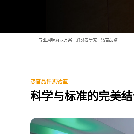
专业风味解决方案
消费者研究
感官品鉴
感官品评实验室
科学与标准的完美结