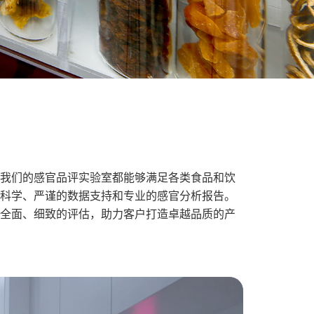
我们的感官品评实验室都能够满足各类食品和饮
科学、严谨的数据支持和专业的感官分析报告。
全面、细致的评估，助力客户打造卓越品质的产