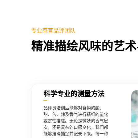
专业感官品评团队
精准描绘风味的艺术
科学专业的测量方法
品评员培训后能够对食物的酸、
甜、苦、辣及香气进行精细的量化
或定性描述。无论是微妙的香气层
次，还是复杂的口感变化，我们都
能够准确捕捉并记录下来。每一种