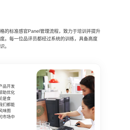
格的标准感官Panel管理流程，致力于培训并提升
度。每一位品评员都经过系统的训练，具备高度
识。
产品开发
帮助优化
论是食
我们都能
风味图
的市场中